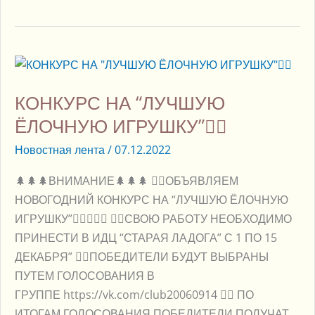
КОНКУРС
НА
КОНКУРС НА “ЛУЧШУЮ
“ЛУЧШУЮ
ЁЛОЧНУЮ
ЁЛОЧНУЮ ИГРУШКУ”👍🏻
ИГРУШКУ”👍🏻
Новостная лента
/
07.12.2022
🌲🌲🌲ВНИМАНИЕ🌲🌲🌲 👉🏻ОБЪЯВЛЯЕМ
НОВОГОДНИЙ КОНКУРС НА “ЛУЧШУЮ ЁЛОЧНУЮ
ИГРУШКУ”👍🏻🌲🌲🌲 👉🏻СВОЮ РАБОТУ НЕОБХОДИМО
ПРИНЕСТИ В ИДЦ “СТАРАЯ ЛАДОГА” С 1 ПО 15
ДЕКАБРЯ” 👉🏻ПОБЕДИТЕЛИ БУДУТ ВЫБРАНЫ
ПУТЕМ ГОЛОСОВАНИЯ В
ГРУППЕ https://vk.com/club20060914 👉🏻 ПО
ИТОГАМ ГОЛОСОВАНИЯ ПОБЕДИТЕЛИ ПОЛУЧАТ