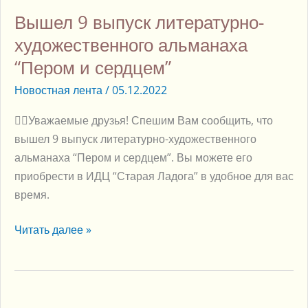
выпуск
Вышел 9 выпуск литературно-
литературно-
художественного
художественного альманаха
альманаха
“Пером и сердцем”
“Пером
Новостная лента
/
05.12.2022
и
сердцем”
👉🏻Уважаемые друзья! Спешим Вам сообщить, что
вышел 9 выпуск литературно-художественного
альманаха “Пером и сердцем”. Вы можете его
приобрести в ИДЦ “Старая Ладога” в удобное для вас
время.
Читать далее »