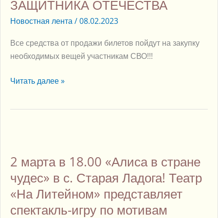
ДЕНЬ
ЗАЩИТНИКА ОТЕЧЕСТВА
ЗАЩИТНИКА
Новостная лента
/
08.02.2023
ОТЕЧЕСТВА
Все средства от продажи билетов пойдут на закупку
необходимых вещей участникам СВО!!!
Читать далее »
2
марта
2 марта в 18.00 «Алиса в стране
в
18.00
чудес» в с. Старая Ладога! Театр
«Алиса
«На Литейном» представляет
в
спектакль-игру по мотивам
стране