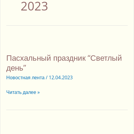
2023
Пасхальный
праздник
Пасхальный праздник “Светлый
“Светлый
день”
день”
Новостная лента
/
12.04.2023
Читать далее »
Спектакль
романтическая