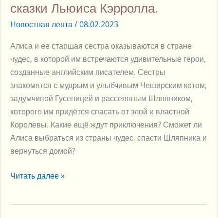
сказки Льюиса Кэрролла.
чудес»
в
Новостная лента
/
08.02.2023
с.
Алиса и ее старшая сестра оказываются в стране
Старая
чудес, в которой им встречаются удивительные герои,
Ладога!
созданные английским писателем. Сестры
Театр
знакомятся с мудрым и улыбчивым Чеширским котом,
«На
задумчивой Гусеницей и рассеянным Шляпником,
Литейном»
которого им придётся спасать от злой и властной
представляет
Королевы. Какие ещё ждут приключения? Сможет ли
спектакль-
Алиса выбраться из страны чудес, спасти Шляпника и
игру
вернуться домой?
по
мотивам
Читать далее »
сказки
Льюиса
Кэрролла.