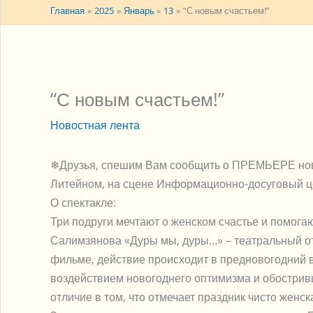
Главная
2025
Январь
13
“С новым счастьем!”
“С новым счастьем!”
Новостная лента
❄Друзья, спешим Вам сообщить о ПРЕМЬЕРЕ но
Литейном, на сцене Информационно-досуговый це
О спектакле:
Три подруги мечтают о женском счастье и помогаю
Салимзянова «Дуры мы, дуры…» – театральный отв
фильме, действие происходит в предновогодний ве
воздействием новогоднего оптимизма и обострив
отличие в том, что отмечает праздник чисто женска