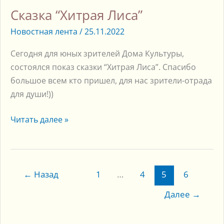
“Хитрая
Сказка “Хитрая Лиса”
Лиса”
Новостная лента
/
25.11.2022
Сегодня для юных зрителей Дома Культуры,
состоялся показ сказки “Хитрая Лиса”. Спасибо
большое всем кто пришел, для нас зрители-отрада
для души!))
Читать далее »
←
Назад
1
…
4
5
6
Далее
→