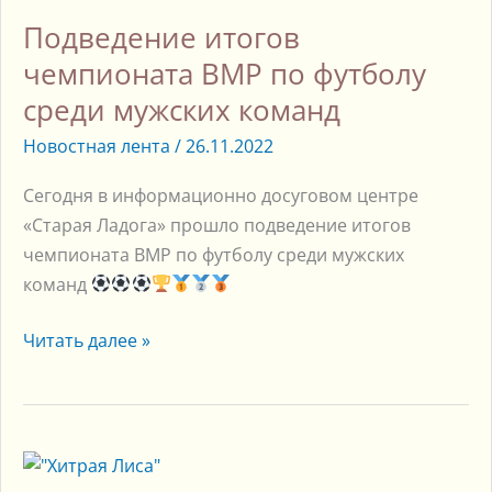
чемпионата
Подведение итогов
ВМР
по
чемпионата ВМР по футболу
футболу
среди мужских команд
среди
Новостная лента
/
26.11.2022
мужских
команд
Сегодня в информационно досуговом центре
«Старая Ладога» прошло подведение итогов
чемпионата ВМР по футболу среди мужских
команд
Читать далее »
Сказка