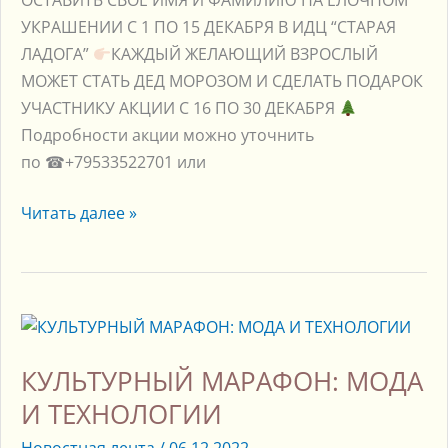
ОСТАВИТЬ СВОЁ ИМЯ И ФАМИЛИЮ НА ЁЛОЧНОМ
УКРАШЕНИИ С 1 ПО 15 ДЕКАБРЯ В ИДЦ “СТАРАЯ
ЛАДОГА”
КАЖДЫЙ ЖЕЛАЮЩИЙ ВЗРОСЛЫЙ
МОЖЕТ СТАТЬ ДЕД МОРОЗОМ И СДЕЛАТЬ ПОДАРОК
УЧАСТНИКУ АКЦИИ С 16 ПО 30 ДЕКАБРЯ
Подробности акции можно уточнить
по ☎+79533522701 или
Читать далее »
КУЛЬТУРНЫЙ
МАРАФОН:
КУЛЬТУРНЫЙ МАРАФОН: МОДА
МОДА
И
И ТЕХНОЛОГИИ
ТЕХНОЛОГИИ
Новостная лента
/
06.12.2022