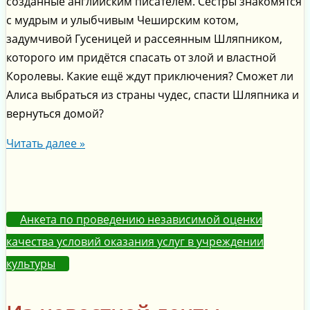
созданные английским писателем. Сестры знакомятся
с мудрым и улыбчивым Чеширским котом,
задумчивой Гусеницей и рассеянным Шляпником,
которого им придётся спасать от злой и властной
Королевы. Какие ещё ждут приключения? Сможет ли
Алиса выбраться из страны чудес, спасти Шляпника и
вернуться домой?
Читать далее »
Анкета по проведению независимой оценки
качества условий оказания услуг в учреждении
культуры