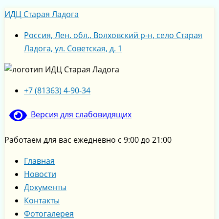
Перейти
Меню
Праздничный
2
Меню
ИДЦ Старая Ладога
к
концерт
марта
содержимому
в
в
Россия, Лен. обл., Волховский р-н, село Старая
ДЕНЬ
18.00
Ладога, ул. Советская, д. 1
ЗАЩИТНИКА
«Алиса
ОТЕЧЕСТВА
в
стране
+7 (81363) 4-90-34
чудес»
в
Версия для слабовидящих
с.
Старая
Работаем для вас ежедневно с 9:00 до 21:00
Ладога!
Главная
Театр
Новости
«На
Документы
Литейном»
Контакты
представляет
Фотогалерея
спектакль-