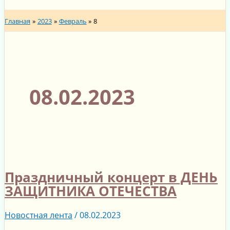
игру
Главная
2023
Февраль
8
по
мотивам
сказки
Льюиса
Кэрролла.
08.02.2023
Праздничный концерт в ДЕНЬ
ЗАЩИТНИКА ОТЕЧЕСТВА
Новостная лента
/
08.02.2023