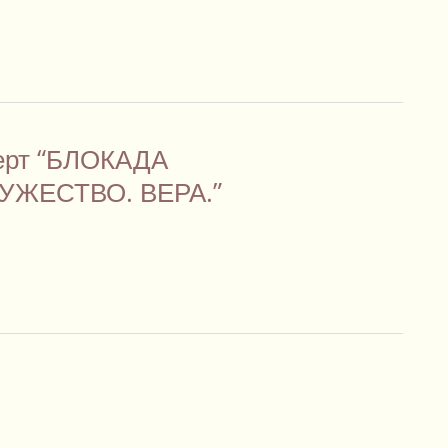
церт “БЛОКАДА
УЖЕСТВО. ВЕРА.”