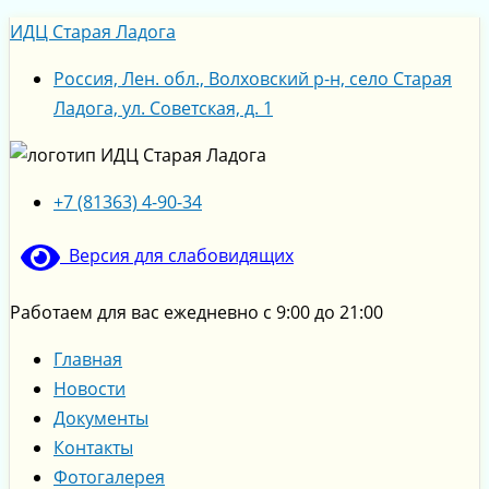
Перейти
Меню
“Покровские
ПОБЕДА
Восточные
Турнир
Остров
Масленица
Мастер-
Турнир
Театральная
ПРАЗДНИЧНЫЙ
Меню
ИДЦ Старая Ладога
к
свадьбы
ЗА
сладости
по
семейных
у
класс
по
студия
КОНЦЕРТ
содержимому
2024”
НАМИ!!!
мини-
сокровищ
ворот,
по
баскетболу
“РОЛИ”
“МУЗЫКА
Россия, Лен. обл., Волховский р-н, село Старая
футболу
всех
романтическому
ВЕСНЫ”
Ладога, ул. Советская, д. 1
веселый
макияжу
праздник
ждёт!
+7 (81363) 4-90-34
Версия для слабовидящих
Работаем для вас ежедневно с 9:00 до 21:00
Главная
Новости
Документы
Контакты
Фотогалерея