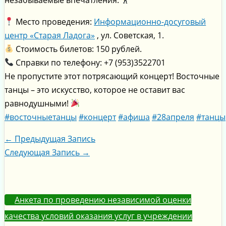
Место проведения:
Информационно-досуговый
центр «Старая Ладога»
, ул. Советская, 1.
Стоимость билетов: 150 рублей.
Справки по телефону: +7 (953)3522701
Не пропустите этот потрясающий концерт! Восточные
танцы – это искусство, которое не оставит вас
равнодушными!
#восточныетанцы
#концерт
#афиша
#28апреля
#танцы
←
Предыдущая Запись
Следующая Запись
→
Анкета по проведению независимой оценки
качества условий оказания услуг в учреждении