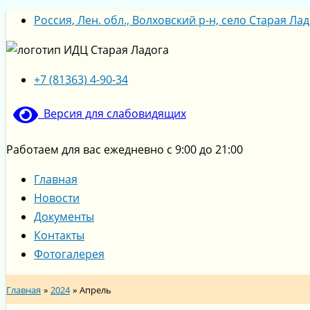
Перейти
Восточные
Турнир
Остров
Меню
Меню
Россия, Лен. обл., Волховский р-н, село Старая Ладо
к
сладости
по
семейных
содержимому
мини-
сокровищ
футболу
+7 (81363) 4-90-34
Версия для слабовидящих
Работаем для вас ежедневно с 9:00 до 21:00
Главная
Новости
Документы
Контакты
Фотогалерея
Главная
2024
Апрель