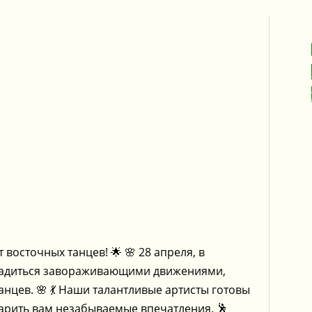
восточных танцев! 🌟 🌸 28 апреля, в
сладиться завораживающими движениями,
цев. 🌸 💃 Наши талантливые артисты готовы
арить вам незабываемые впечатления. 🕺