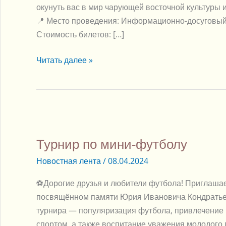
окунуть вас в мир чарующей восточной культуры 
📍 Место проведения: Информационно-досуговый ц
Стоимость билетов: […]
Читать далее »
Турнир
по
Турнир по мини-футболу
мини-
футболу
Новостная лента
/
08.04.2024
⚽Дорогие друзья и любители футбола! Приглашаем
посвящённом памяти Юрия Ивановича Кондратьев
турнира — популяризация футбола, привлечение 
спортом, а также воспитание уважения молодого 